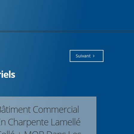
Suivant
iels
Bâtiment Commercial
En Charpente Lamellé