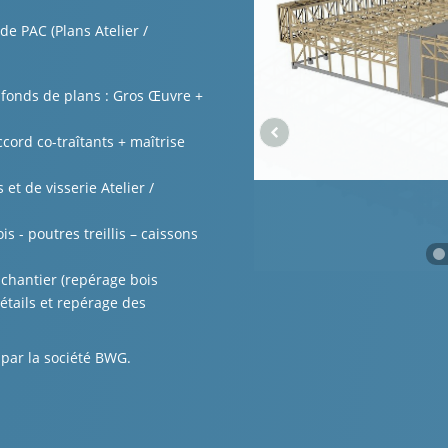
de PAC (Plans Atelier /
 fonds de plans : Gros Œuvre +
ord co-traîtants + maîtrise
t de visserie Atelier /
 - poutres treillis – caissons
chantier (repérage bois
détails et repérage des
par la société BWG.