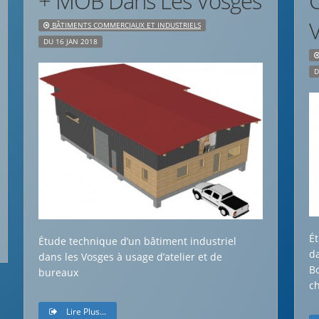
+ MOB Dans Les Vosges
BÂTIMENTS COMMERCIAUX ET INDUSTRIELS
DU 16 JAN 2018
D
É
Étude technique d’un bâtiment industriel
d
dans les Vosges à usage d’atelier et de
Bo
bureaux
c
Lire Plus...