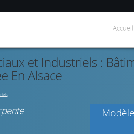
Accueil
ux et Industriels : Bâtim
e En Alsace
iels
rpente
Modèle