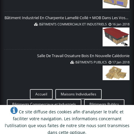
Bâtiment Industriel En Charpente Lamellé Collé + MOB Dans Les Vosges
BâTIMENTS COMMERCIAUX ET INDUSTRIELS
16 Jan 2018
Salle De Travail Ossature Bois En Nouvelle Calédonie
BâTIMENTS PUBLICS
17 Jan 2018
Accueil
Maisons Individuelles
Bâtiments Commerciaux et Industriels
Bâtiments Publics
Ce site diffuse des cookies afin d'analyser le trafic et
Permis de construire
Toutes les réalisations
faciliter votre navigation. Les informations concernant
l'utilisation que vous faites de notre site nous sont transmises
Mentions Légales
• Une création
WICOD
dans cette optique.